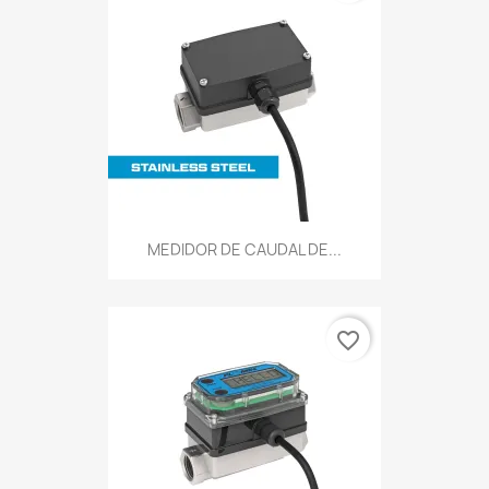
MEDIDOR DE CAUDAL DE...
favorite_border