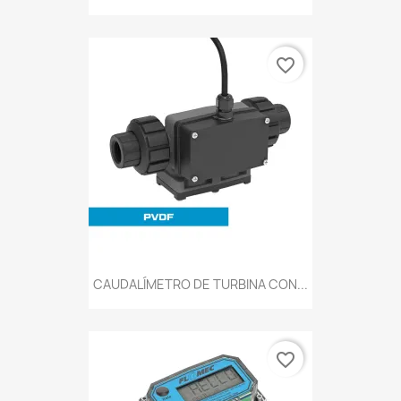
favorite_border
CAUDALÍMETRO DE TURBINA CON...
favorite_border