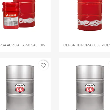
Vista rápida
Vista rápida


PSA AURIGA TA-40 SAE 10W
CEPSA HIDROMAX 68 / MOEV
favorite_border