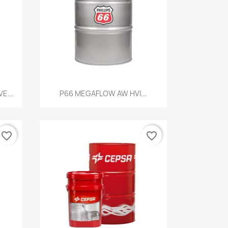
Vista rápida

E...
P66 MEGAFLOW AW HVI...
favorite_border
favorite_border