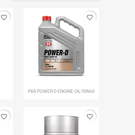
favorite_border
favorite_border
Vista rápida

P66 POWER D ENGINE OIL 15W40
favorite_border
favorite_border