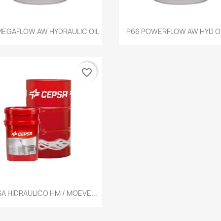
Vista rápida
Vista rápida


MEGAFLOW AW HYDRAULIC OIL
P66 POWERFLOW AW HYD OI
favorite_border
Vista rápida

A HIDRAULICO HM / MOEVE...