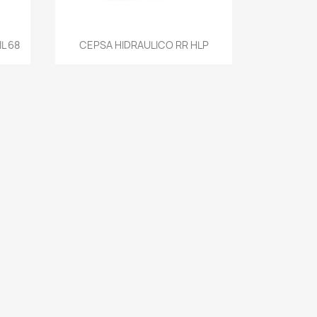
Vista rápida

L 68
CEPSA HIDRAULICO RR HLP