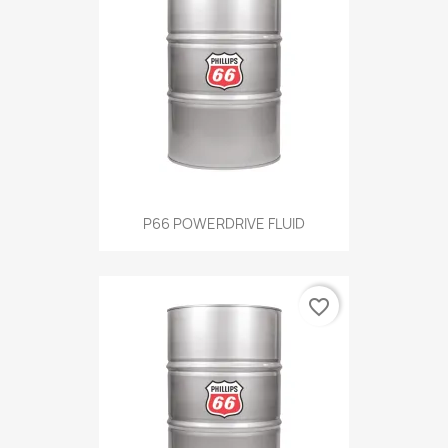
P66 POWERDRIVE FLUID
favorite_border