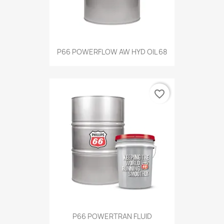
P66 POWERFLOW AW HYD OIL 68
favorite_border
P66 POWERTRAN FLUID