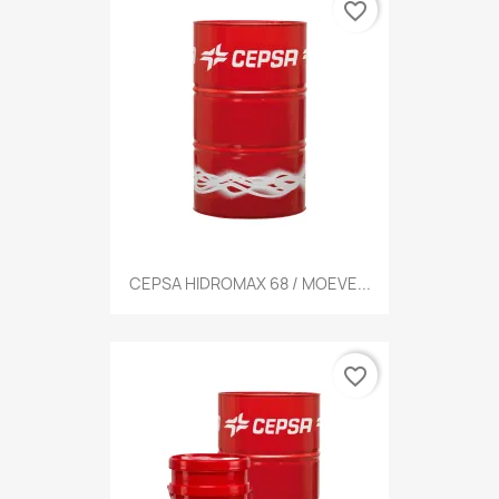
favorite_border
CEPSA HIDROMAX 68 / MOEVE...
favorite_border