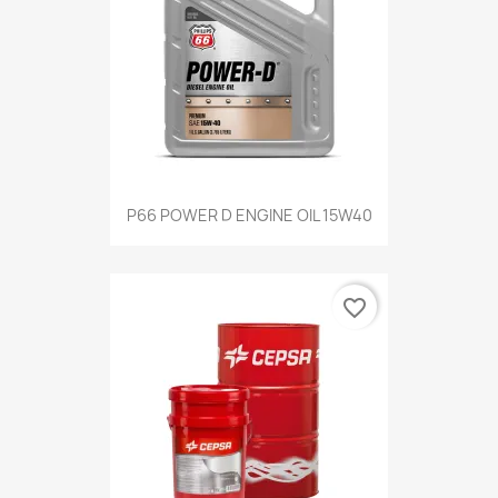
P66 POWER D ENGINE OIL 15W40
favorite_border