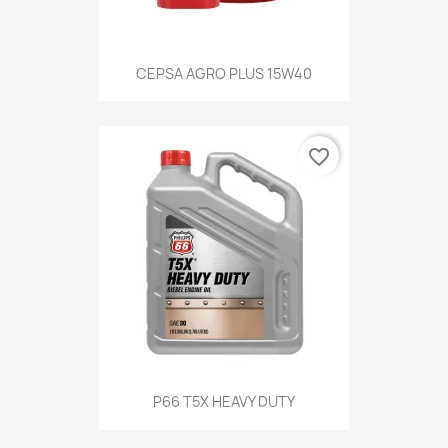
CEPSA AGRO PLUS 15W40
favorite_border
P66 T5X HEAVY DUTY