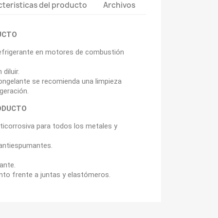
teristicas del producto
Archivos
UCTO
efrigerante en motores de combustión
diluir.
congelante se recomienda una limpieza
igeración.
ODUCTO
ticorrosiva para todos los metales y
 antiespumantes.
ante.
to frente a juntas y elastómeros.