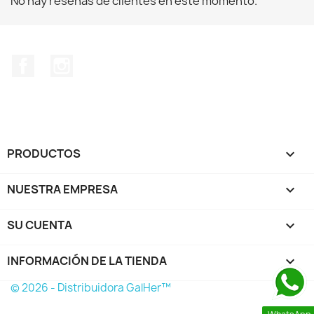
No hay reseñas de clientes en este momento.
Facebook
Instagram
PRODUCTOS

NUESTRA EMPRESA

SU CUENTA

INFORMACIÓN DE LA TIENDA
keyboard_arrow_down
© 2026 - Distribuidora GalHer™